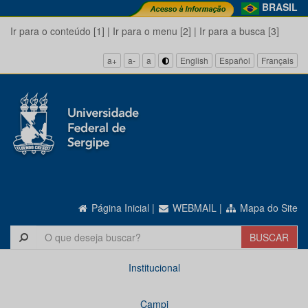
BRASIL
Ir para o conteúdo [1]
|
Ir para o menu [2]
|
Ir para a busca [3]
a+
a-
a
English
Español
Français
Página Inicial
|
WEBMAIL
|
Mapa do Site
Institucional
Campi