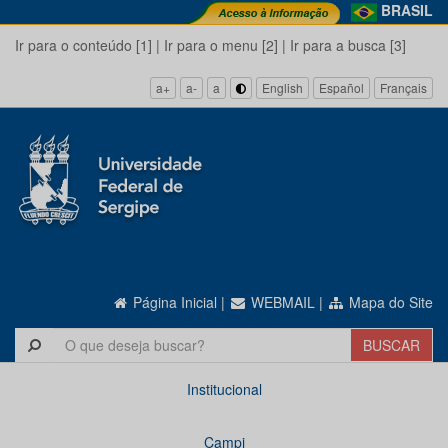
BRASIL
Ir para o conteúdo [1]
|
Ir para o menu [2]
|
Ir para a busca [3]
a+
a-
a
English
Español
Français
Página Inicial
|
WEBMAIL
|
Mapa do Site
Institucional
Campi