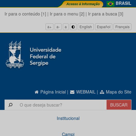
BRASIL
Ir para o conteúdo [1]
|
Ir para o menu [2]
|
Ir para a busca [3]
a+
a-
a
English
Español
Français
Página Inicial
|
WEBMAIL
|
Mapa do Site
Institucional
Campi