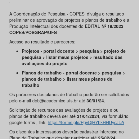
.
A Coordenação de Pesquisa - COPES, divulga o resultado
preliminar de aprovação de projetos e planos de trabalho e a
Produção Intelectual dos docentes do
EDITAL Nº 19/2023
COPES/POSGRAP/UFS
Acesso ao resultado e pareceres:
Projetos - portal docente > pesquisa > projeto de
pesquisa > listar meus projetos > resultado das
avaliações do projeto
Planos de trabalho - portal docente > pesquisa >
planos de trabalho > listar meus planos de
trabalho
Os pareceres dos planos de trabalho poderão ser solicitados
pelo e-mail dpb@academico.ufs.br até
30/01/24.
Solicitação de recursos das avaliações de projetos e ou
planos de trabalho deverá ser até
31/01/2024,
via formulário
google forms , link:
https://forms.gle/PgvDjHYhkHHUycJDA
Os discentes interessados deverão cadastrar interesse no
Plano de Trabalho que desejar participar até
25/02/24