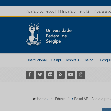
Ir para o conteúdo [1]
|
Ir para o menu [2]
|
Ir para a b
Institucional
Campi
Hospitais
Ensino
Pesqui
Facebook
Twitter
Flickr
RSS
Youtube
Instagram
Home
Editais
Edital AF - Apoio a pro