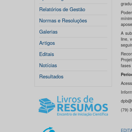
gradu
Relatórios de Gestão
Poder
míni
Normas e Resoluções
apose
Galerias
A sub
line,
Artigos
segui
Editais
Recom
Proje
Notícias
fases
Perío
Resultados
Aces
Inform
dpb@a
(79) 
EDIT