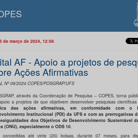
OPES
05 de março de 2024, 12:56
ital AF - Apoio a projetos de pesq
bre Ações Afirmativas
AL Nº 09/2024 COPES/POSGRAP/UFS
GRAP, através da Coordenação de Pesquisa – COPES, torna públic
apoio a projetos de que objetivem desenvolver pesquisas científicas
tica das ações afirmativas, em conformidade com o 
volvimento Institucional (PDI) da UFS e com as prerrogativas
d
esigualdades dos Objetivos de Desenvolvimento Sustentável 
s (ONU), especialmente o ODS 10
.
 concedidas até vinte (20) bolsas, durante 07 meses, para di