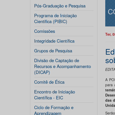
Pós-Graduação e Pesquisa
C
Programa de Iniciação
Cientifica (PIBIC)
Comissões
Ter, 
Integridade Científica
Ed
Grupos de Pesquisa
so
Divisão de Captação de
Recursos e Acompanhamento
EDIT
(DICAP)
A POS
Comitê de Ética
para 
temá
Encontro de Iniciação
Desen
Científica - EIC
das d
Unida
Ciclo de Formação e
Aprendizagem
Serão