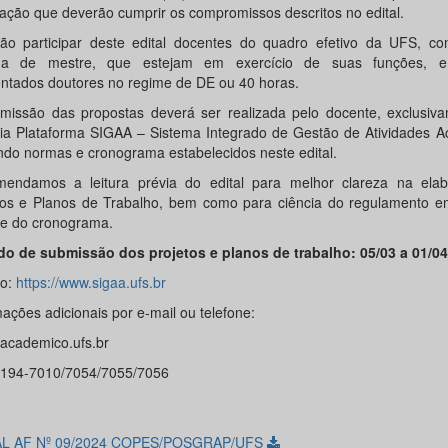
ação que deverão cumprir os compromissos descritos no edital.
ão participar deste edital docentes do quadro efetivo da UFS, com
ma de mestre, que estejam em exercício de suas funções, e
ntados doutores no regime de DE ou 40 horas.
missão das propostas deverá ser realizada pelo docente, exclusiva
 via Plataforma SIGAA – Sistema Integrado de Gestão de Atividades 
ndo normas e cronograma estabelecidos neste edital.
endamos a leitura prévia do edital para melhor clareza na ela
tos e Planos de Trabalho, bem como para ciência do regulamento e
 e do cronograma.
do de submissão dos projetos e planos de trabalho:
05/03 a 01/0
so:
https://www.sigaa.ufs.br
ações adicionais por e-mail ou telefone:
cademico.ufs.br
3194-7010/7054/7055/7056
AL AF Nº 09/2024 COPES/POSGRAP/UFS