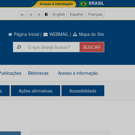
BRASIL
a+
a-
a
English
Español
Français
Página Inicial
|
WEBMAIL
|
Mapa do Site
Publicações
Bibliotecas
Acesso à informação
a
Ações afirmativas
Acessibilidade