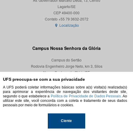
Av. Governador Marcelo Déda, 13, Centro
Lagarto/SE
CEP 49400-000
Localização
Campus Nossa Senhora da Glória
Campus do Sertão
Rodovia Engenheiro Jorge Neto, km 3, Silos
Nossa Senhora da Glória/SE
CEP 49680-000
UFS preocupa-se com a sua privacidade
A UFS poderá coletar informações básicas sobre a(s) visita(s) realizada(s)
Localização
para aprimorar a experiência de navegação dos visitantes deste site,
segundo o que estabelece a
Política de Privacidade de Dados Pessoais.
Ao
utilizar este site, você concorda com a coleta e tratamento de seus dados
pessoais por meio de formulários e cookies.
© 2026. Todos os direitos reservados.
Ciente
Universidade Federal de Sergipe.