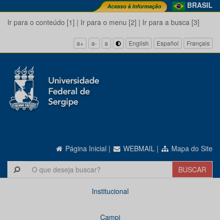
BRASIL
Ir para o conteúdo [1]
|
Ir para o menu [2]
|
Ir para a busca [3]
a+
a-
a
English
Español
Français
Página Inicial
|
WEBMAIL
|
Mapa do Site
Institucional
Campi