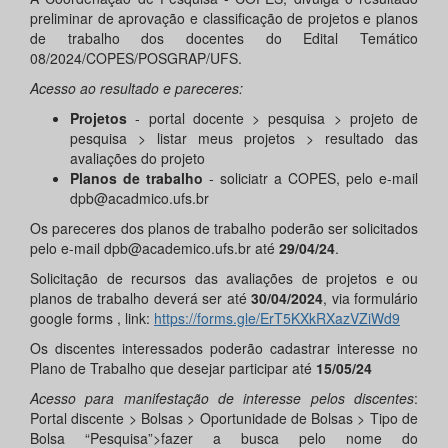
preliminar de aprovação e classificação de projetos e planos
de trabalho dos docentes do Edital Temático
08/2024/COPES/POSGRAP/UFS.
Acesso ao resultado e pareceres:
Projetos
- portal docente > pesquisa > projeto de
pesquisa > listar meus projetos > resultado das
avaliações do projeto
Planos de trabalho
- soliciatr a COPES, pelo e-mail
dpb@acadmico.ufs.br
Os pareceres dos planos de trabalho poderão ser solicitados
pelo e-mail dpb@academico.ufs.br até
29
/04/24
.
Solicitação de recursos das avaliações de projetos e ou
planos de trabalho deverá ser até
30
/0
4
/202
4
, via formulário
google forms , link:
https://forms.gle/ErT5KXkRXazVZiWd9
Os discentes interessados poderão cadastrar interesse no
Plano de Trabalho que desejar participar até
15/05/24
Acesso
para manifestação de interesse pelos discentes
:
Portal discente > Bolsas > Oportunidade de Bolsas > Tipo de
Bolsa “Pesquisa”>fazer a busca pelo nome do