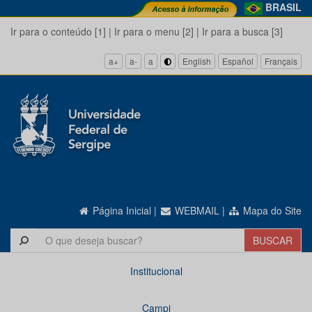
BRASIL
Ir para o conteúdo [1]
|
Ir para o menu [2]
|
Ir para a busca [3]
a+
a-
a
English
Español
Français
Página Inicial
|
WEBMAIL
|
Mapa do Site
Institucional
Campi