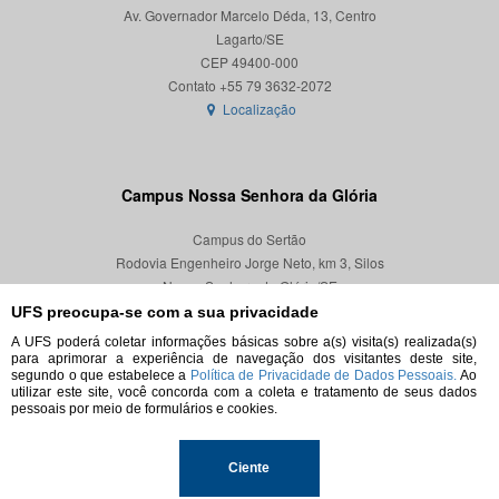
Av. Governador Marcelo Déda, 13, Centro
Lagarto/SE
CEP 49400-000
Localização
Campus Nossa Senhora da Glória
Campus do Sertão
Rodovia Engenheiro Jorge Neto, km 3, Silos
Nossa Senhora da Glória/SE
CEP 49680-000
UFS preocupa-se com a sua privacidade
A UFS poderá coletar informações básicas sobre a(s) visita(s) realizada(s)
Localização
para aprimorar a experiência de navegação dos visitantes deste site,
segundo o que estabelece a
Política de Privacidade de Dados Pessoais.
Ao
utilizar este site, você concorda com a coleta e tratamento de seus dados
pessoais por meio de formulários e cookies.
© 2026. Todos os direitos reservados.
Ciente
Universidade Federal de Sergipe.