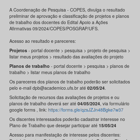
A Coordenação de Pesquisa - COPES, divulga o resultado
preliminar de aprovação e classificação de projetos e planos
de trabalho dos docentes do Edital Apoio a Ações
Afirmativas 09/2024/COPES/POSGRAP/UFS.
Acesso ao resultado e pareceres:
Projetos
- portal docente > pesquisa > projeto de pesquisa >
listar meus projetos > resultado das avaliações do projeto
Planos de trabalho
- portal docente > pesquisa > planos de
trabalho > listar meus planos de trabalho
Os pareceres dos planos de trabalho poderão ser solicitados
pelo e-mail dpb@academico.ufs.br até
02
/05/24
.
Solicitação de recursos das avaliações de projetos e ou
planos de trabalho deverá ser até
04/05/202
4
, via formulário
google forms , link:
https://forms.gle/qzsJZJn48Bgke7w37
Os discentes interessados poderão cadastrar interesse no
Plano de Trabalho que desejar participar até
15/05/24
Acesso para manifestação de interesse pelos discentes: