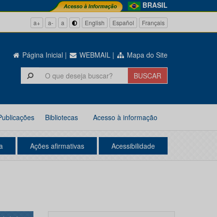
BRASIL
a+
a-
a
English
Español
Français
Página Inicial
|
WEBMAIL
|
Mapa do Site
Publicações
Bibliotecas
Acesso à informação
a
Ações afirmativas
Acessibilidade