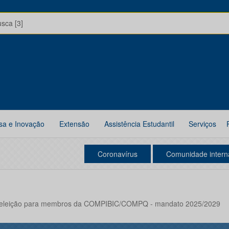
usca [3]
sa e Inovação
Extensão
Assistência Estudantil
Serviços
Coronavírus
Comunidade intern
da eleição para membros da COMPIBIC/COMPQ - mandato 2025/2029