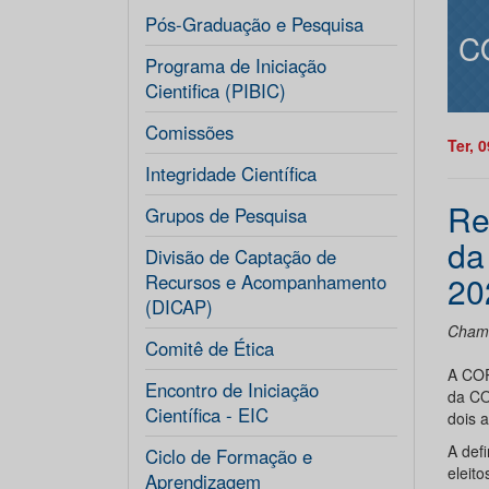
Pós-Graduação e Pesquisa
C
Programa de Iniciação
Cientifica (PIBIC)
Comissões
Ter, 
Integridade Científica
Re
Grupos de Pesquisa
da
Divisão de Captação de
20
Recursos e Acompanhamento
(DICAP)
Cham
Comitê de Ética
A COP
Encontro de Iniciação
da CO
Científica - EIC
dois 
A def
Ciclo de Formação e
eleit
Aprendizagem