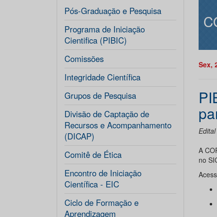
Pós-Graduação e Pesquisa
C
Programa de Iniciação
Cientifica (PIBIC)
Comissões
Sex, 
Integridade Científica
PI
Grupos de Pesquisa
pa
Divisão de Captação de
Recursos e Acompanhamento
Edit
(DICAP)
A COP
Comitê de Ética
no SI
Encontro de Iniciação
Acess
Científica - EIC
Ciclo de Formação e
Aprendizagem