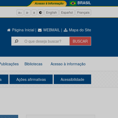
BRASIL
a+
a-
a
English
Español
Français
Página Inicial
|
WEBMAIL
|
Mapa do Site
Publicações
Bibliotecas
Acesso à informação
a
Ações afirmativas
Acessibilidade