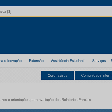
usca [3]
sa e Inovação
Extensão
Assistência Estudantil
Serviços
Coronavírus
Comunidade intern
zos e orientações para avaliação dos Relatórios Parciais