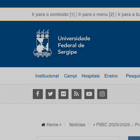
Ir para o conteúdo [1]
|
Ir para o menu [2]
|
Ir para a b
Institucional
Campi
Hospitais
Ensino
Pesqui
Facebook
Twitter
Flickr
RSS
Youtube
Instagram
Home
Notícias
PIBIC 2025/2026 – Pra