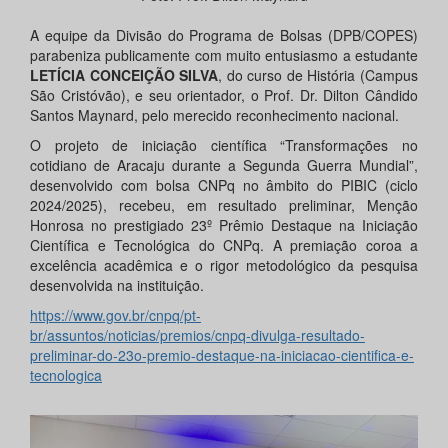
A equipe da Divisão do Programa de Bolsas (DPB/COPES)
parabeniza publicamente com muito entusiasmo a estudante
LETÍCIA CONCEIÇÃO SILVA
, do curso de História (Campus
São Cristóvão), e seu orientador, o Prof. Dr. Dilton Cândido
Santos Maynard, pelo merecido reconhecimento nacional.
O projeto de iniciação científica “Transformações no
cotidiano de Aracaju durante a Segunda Guerra Mundial”,
desenvolvido com bolsa CNPq no âmbito do PIBIC (ciclo
2024/2025), recebeu, em resultado preliminar, Menção
Honrosa no prestigiado 23º Prêmio Destaque na Iniciação
Científica e Tecnológica do CNPq. A premiação coroa a
excelência acadêmica e o rigor metodológico da pesquisa
desenvolvida na instituição.
https://www.gov.br/cnpq/pt-
br/assuntos/noticias/premios/cnpq-divulga-resultado-
preliminar-do-23o-premio-destaque-na-iniciacao-cientifica-e-
tecnologica