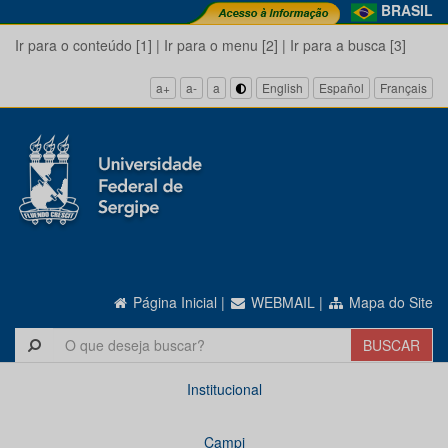
BRASIL
Ir para o conteúdo [1]
|
Ir para o menu [2]
|
Ir para a busca [3]
a+
a-
a
English
Español
Français
Página Inicial
|
WEBMAIL
|
Mapa do Site
Institucional
Campi