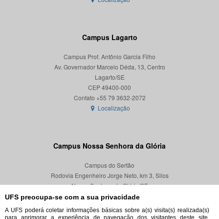
Campus Lagarto
Campus Prof. Antônio Garcia Filho
Av. Governador Marcelo Déda, 13, Centro
Lagarto/SE
CEP 49400-000
Localização
Campus Nossa Senhora da Glória
Campus do Sertão
Rodovia Engenheiro Jorge Neto, km 3, Silos
Nossa Senhora da Glória/SE
CEP 49680-000
UFS preocupa-se com a sua privacidade
A UFS poderá coletar informações básicas sobre a(s) visita(s) realizada(s)
Localização
para aprimorar a experiência de navegação dos visitantes deste site,